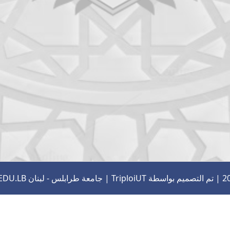
TriploiUT
| جامعة طرابلس - لبنان
EDU.LB