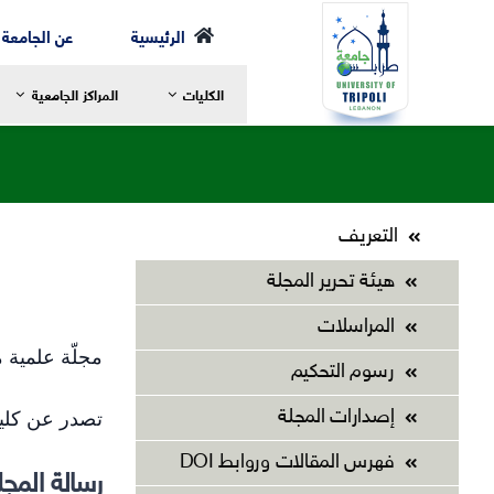
Ski
الرئيسية
عن الجامعة
t
الكليات
المراكز الجامعية
conten
التعريف
رسالة العميد
ر
هيئة تحرير المجلة
مرحلة الإجازة
ا
المراسلات
الخطة الدراسية
ا
مجلّة علمية 
مرحلة الماجستير
ع
رسوم التحكيم
مرحلة الدكتوراه
ا
تصدر عن كلية
إصدارات المجلة
الهيئة الأكاديمية
ا
الهيكل التنظيمي لكلية الشريعة
ا
فهرس المقالات وروابط DOI
رسالة المجل
التعليم والتعلم