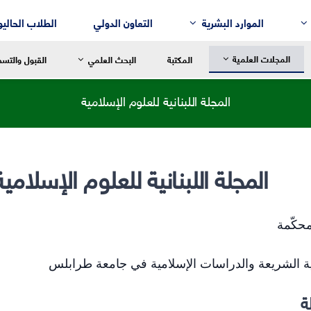
الموارد البشرية
التعاون الدولي
الطلاب الحاليو
المجلات العلمية
المكتبة
البحث العلمي
القبول والتس
المجلة اللبنانية للعلوم الإسلامية
سالة العميد
رسالة العميد
رسالة العم
المجلة اللبنانية للعلوم الإسلامية
للغة العربية وآدابها
قسم إدارة الأعمال
التربية الح
لنقد الأدبي
قسم التسويق
التربية الاب
محكّمة
لم النفس
قسم المحاسبة
التربية ال
لتاريخ
قسم نُظُم المعلومات الإدارية
التربية الر
 الشريعة والدراسات الإسلامية في جامعة طرابلس
لفلسفة
لترجمة
ة