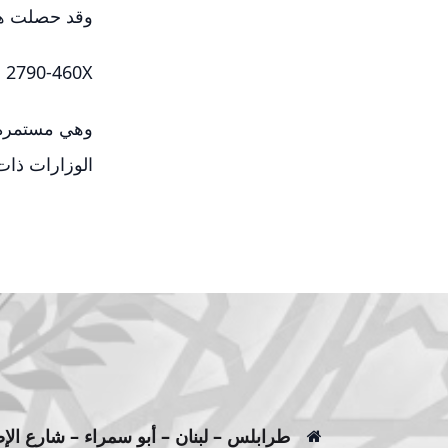
وقد حصلت هذة ال
2790-460X للنسخة الالكترونية و 2960-1662 للنسخة الورقية
وهي مستمرة ف
الوزارات ذات 
طرابلس – لبنان – أبو سمراء – شارع الإ