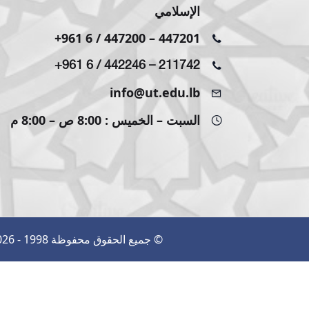
الإسلامي
+961 6 / 447200
–
447201
+961 6 / 442246
–
211742
info@ut.edu.lb
السبت – الخميس : 8:00 ص – 8:00 م
© جميع الحقوق محفوظة 1998 - 2026 | تم التصميم بواسطة