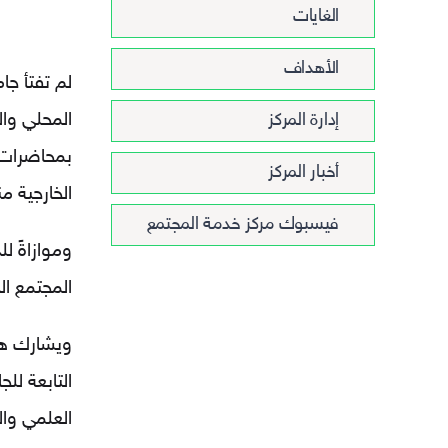
الغايات
الأهداف
لم تفتأ ج
إدارة المركز
المحلي وا
بمحاضرات 
أخبار المركز
الخارجية من
فيسبوك مركز خدمة المجتمع
وموازاةً ل
المجتمع ال
ويشارك هذا
التابعة لل
العلمي وا