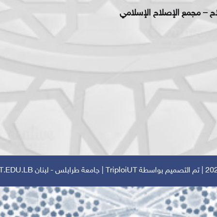
اح – مجمع الإصلاح الإسلامي
TriploiUT
| جامعة طرابلس - لبنان
T.EDU.LB