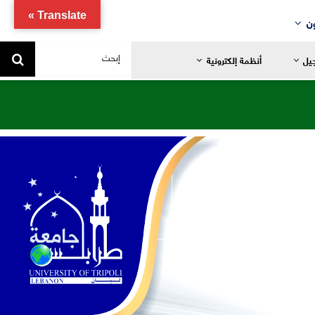
Translate »
ن
البحث
جيل
أنظمة إلكترونية
عن:
يد
ضانية
تدائية
خاصة
ياضية