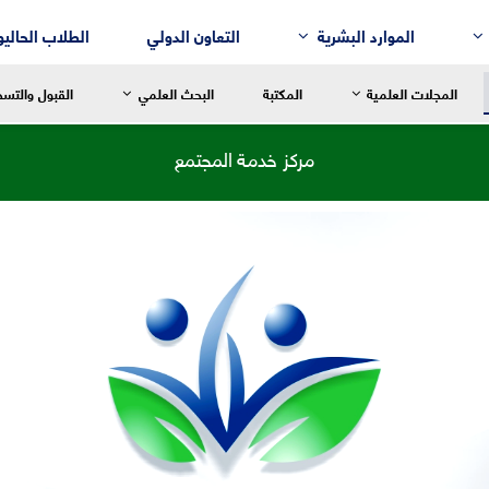
الموارد البشرية
التعاون الدولي
الطلاب الحاليو
المجلات العلمية
المكتبة
البحث العلمي
القبول والتس
مركز خدمة المجتمع
سالة العميد
رسالة العميد
رسالة العم
للغة العربية وآدابها
قسم إدارة الأعمال
التربية الح
لنقد الأدبي
قسم التسويق
التربية الاب
لم النفس
قسم المحاسبة
التربية ال
لتاريخ
قسم نُظُم المعلومات الإدارية
التربية الر
لفلسفة
لترجمة