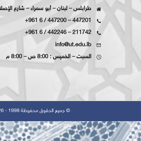
طرابلس – لبنان – أبو سمراء – شارع الإصل
+961 6 / 447200
–
447201
+961 6 / 442246
–
211742
info@ut.edu.lb
السبت – الخميس : 8:00 ص – 8:00 م
© جميع الحقوق محفوظة 1998 - 2026 | تم التصميم بواسطة