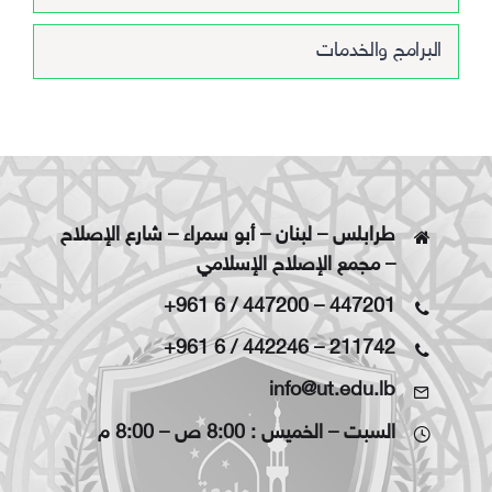
البرامج والخدمات
طرابلس – لبنان – أبو سمراء – شارع الإصلاح
– مجمع الإصلاح الإسلامي
+961 6 / 447200
–
447201
+961 6 / 442246
–
211742
info@ut.edu.lb
السبت – الخميس : 8:00 ص – 8:00 م