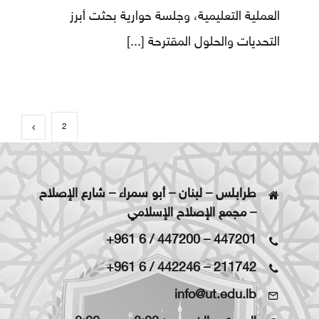
العملية التعليمية، وجلسة حوارية بحثت أبرز
التحديات والحلول المقترحة
[...]
2
1
طرابلس – لبنان – أبو سمراء – شارع الإصلاح
– مجمع الإصلاح الإسلامي
+961 6 / 447200
–
447201
+961 6 / 442246
–
211742
info@ut.edu.lb