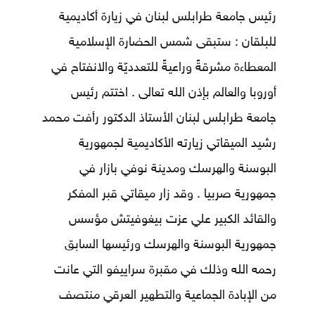
رئيس جامعة طرابلس لبنان في زيارة أكاديمية
للبلقان : ستبقى شمس الحضارة الإسلامية
المعطاءة مشرقةً وراعيةً للتعدديّة والانفتاح في
أوروبا والعالم بإذن الله تعالى . اختتم رئيس
جامعة طرابلس لبنان الأستاذ الدكتور رأفت محمد
رشيد الميقاتي زيارته الأكاديمية لجمهورية
البوسنة والهرسك ومدينة نوفي بازار في
جمهورية صربيا . وقد زار ميقاتي قبر المفكر
والقائد الكبير علي عزت بيغوفيتش مؤسس
جمهورية البوسنة والهرسك ورئيسها السابق
رحمه الله وذلك في مقبرة سراييفو التي عانت
من الإبادة الجماعية والتطهير العرقي منتصف