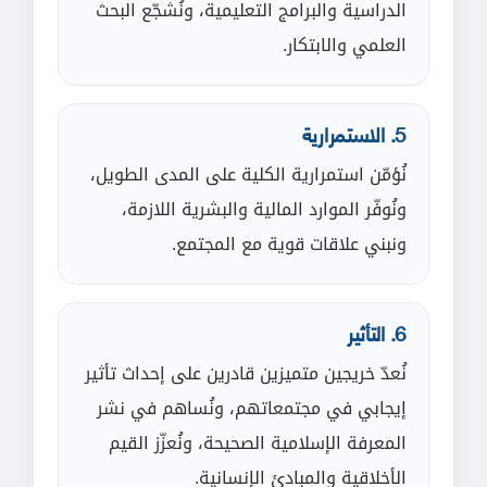
الدراسية والبرامج التعليمية، ونُشجّع البحث
العلمي والابتكار.
5. الاستمرارية
نُؤمّن استمرارية الكلية على المدى الطويل،
ونُوفّر الموارد المالية والبشرية اللازمة،
ونبني علاقات قوية مع المجتمع.
6. التأثير
نُعدّ خريجين متميزين قادرين على إحداث تأثير
إيجابي في مجتمعاتهم، ونُساهم في نشر
المعرفة الإسلامية الصحيحة، ونُعزّز القيم
الأخلاقية والمبادئ الإنسانية.