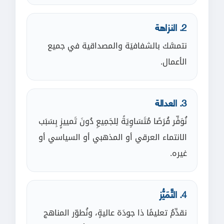
2. النزاهة
نتمسَّك بالشفافيَة والمصداقية في جميع
الأعمال.
3. العدالة
نُوَفِّر فُرَصًا مُتَسَاوِيَةً لِلجَمِيعِ دُونَ تَمييزٍ بِسَبَب
الانتماء العرقي أو المذهبي أو السياسي أو
غيره.
4. التَّمَيُّز
نقدِّمُ تعليمًا ذا جودَة عاليةٍ، ونُطوّر المناهج