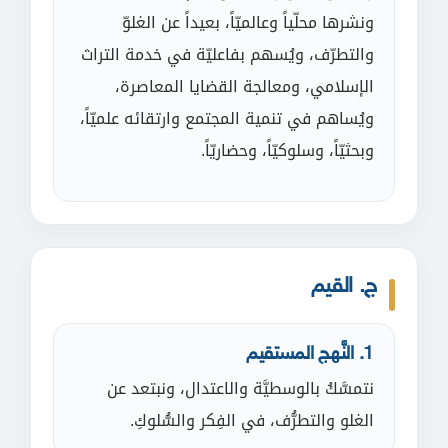
ونشرها محلّياً وعالميّاً، بعيداً عن الغلوّ
والتطرّف، ويُسهم بفاعليّة في خدمة التراث
الإسلامي، ومعالجة القضايا المعاصرة،
ويُساهم في تنمية المجتمع وارتقائه علميّاً،
وبحثيّاً، وسلوكيّاً، وحضاريّاً.
ج. القيم
1. النَّهج المستقيم
نتمسَّكُ بالوسطيَّة والاعتدال، ونبتعد عن
الغلو والتطرُّف، في الفِكر والسُّلوكِ.