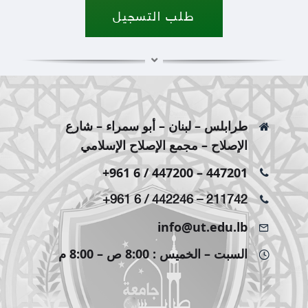
طلب التسجيل
طرابلس – لبنان – أبو سمراء – شارع
الإصلاح – مجمع الإصلاح الإسلامي
+961 6 / 447200
–
447201
+961 6 / 442246
–
211742
info@ut.edu.lb
السبت – الخميس : 8:00 ص – 8:00 م