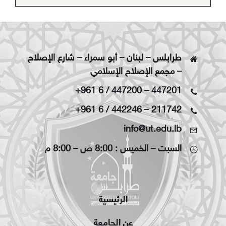
طرابلس – لبنان – أبو سمراء – شارع الإصلاح
– مجمع الإصلاح الإسلامي
+961 6 / 447200
–
447201
+961 6 / 442246
–
211742
info@ut.edu.lb
السبت – الخميس : 8:00 ص – 8:00 م
الرئيسية
عن الجامعة