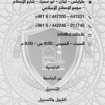
طرابلس – لبنان – أبو سمراء – شارع الإصلاح
– مجمع الإصلاح الإسلامي
+961 6 / 447200
–
447201
+961 6 / 442246
–
211742
info@ut.edu.lb
السبت – الخميس : 8:00 ص – 8:00 م
الرئيسية
عن الجامعة
التسجيل
القبول والتسجيل