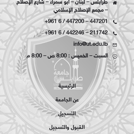
طرابلس – لبنان – أبو سمراء – شارع الإصلاح
– مجمع الإصلاح الإسلامي
+961 6 / 447200
–
447201
+961 6 / 442246
–
211742
info@ut.edu.lb
السبت – الخميس : 8:00 ص – 8:00 م
الرئيسية
عن الجامعة
التسجيل
القبول والتسجيل