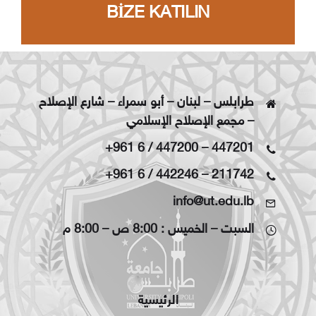
BİZE KATILIN
طرابلس – لبنان – أبو سمراء – شارع الإصلاح
– مجمع الإصلاح الإسلامي
+961 6 / 447200
–
447201
+961 6 / 442246
–
211742
info@ut.edu.lb
السبت – الخميس : 8:00 ص – 8:00 م
الرئيسية