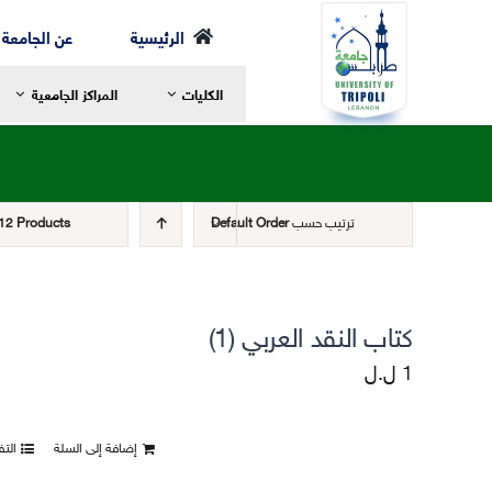
Ski
الرئيسية
عن الجامعة
t
الكليات
المراكز الجامعية
conten
ترتيب حسب
Default Order
12 Products
رسالة العميد
ر
مرحلة الإجازة
ا
الخطة الدراسية
ا
كتاب النقد العربي (1)
مرحلة الماجستير
ع
1
ل.ل
مرحلة الدكتوراه
ا
الهيئة الأكاديمية
ا
إضافة إلى السلة
الت
الهيكل التنظيمي لكلية الشريعة
ا
التعليم والتعلم