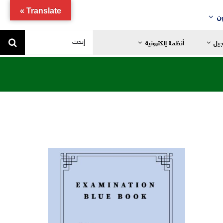
Translate »
ن
البحث
جيل
أنظمة إلكترونية
عن:
يد
ضانية
تدائية
خاصة
ياضية