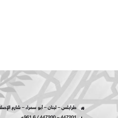
طرابلس – لبنان – أبو سمراء – شارع الإصل