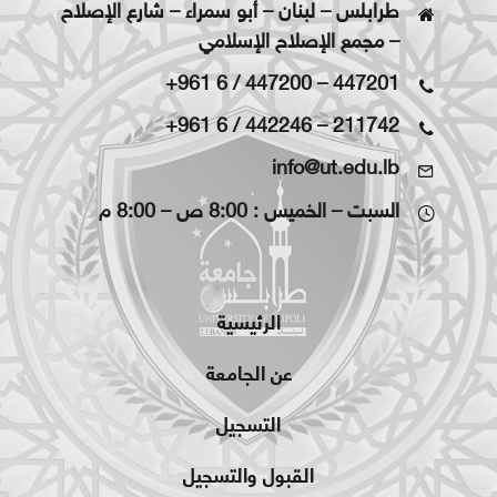
طرابلس – لبنان – أبو سمراء – شارع الإصلاح
– مجمع الإصلاح الإسلامي
+961 6 / 447200
–
447201
+961 6 / 442246
–
211742
info@ut.edu.lb
السبت – الخميس : 8:00 ص – 8:00 م
الرئيسية
عن الجامعة
التسجيل
القبول والتسجيل