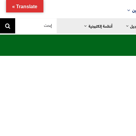
Translate »
ن
البحث
جيل
أنظمة إلكترونية
عن:
يد
ضانية
تدائية
خاصة
ياضية