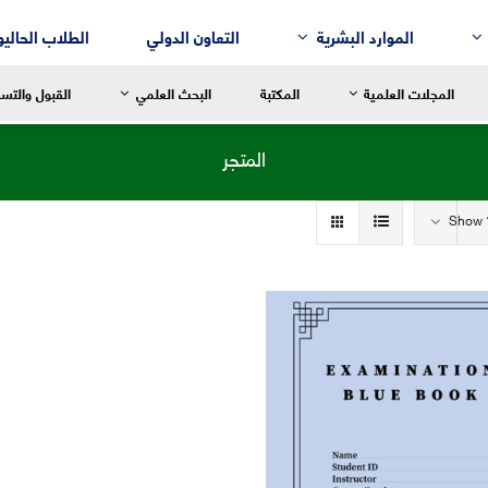
الموارد البشرية
التعاون الدولي
الطلاب الحاليو
المجلات العلمية
المكتبة
البحث العلمي
القبول والتس
المتجر
Show
سالة العميد
رسالة العميد
رسالة العم
للغة العربية وآدابها
قسم إدارة الأعمال
التربية الح
لنقد الأدبي
قسم التسويق
التربية الاب
لم النفس
قسم المحاسبة
التربية ال
لتاريخ
قسم نُظُم المعلومات الإدارية
التربية الر
لفلسفة
لترجمة