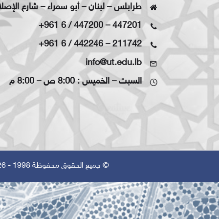
طرابلس – لبنان – أبو سمراء – شارع الإصل
+961 6 / 447200
–
447201
+961 6 / 442246
–
211742
info@ut.edu.lb
السبت – الخميس : 8:00 ص – 8:00 م
© جميع الحقوق محفوظة 1998 - 2026 | تم التصميم بواسطة