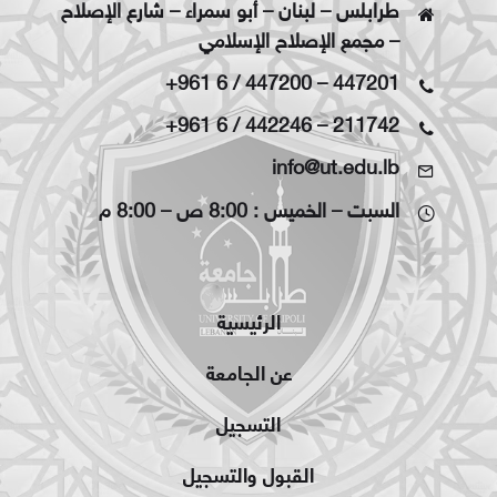
طرابلس – لبنان – أبو سمراء – شارع الإصلاح
– مجمع الإصلاح الإسلامي
+961 6 / 447200
–
447201
+961 6 / 442246
–
211742
info@ut.edu.lb
السبت – الخميس : 8:00 ص – 8:00 م
الرئيسية
عن الجامعة
التسجيل
القبول والتسجيل