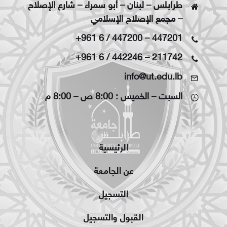
طرابلس – لبنان – أبو سمراء – شارع الإصلاح
– مجمع الإصلاح الإسلامي
+961 6 / 447200
–
447201
+961 6 / 442246
–
211742
info@ut.edu.lb
السبت – الخميس : 8:00 ص – 8:00 م
الرئيسية
عن الجامعة
التسجيل
القبول والتسجيل