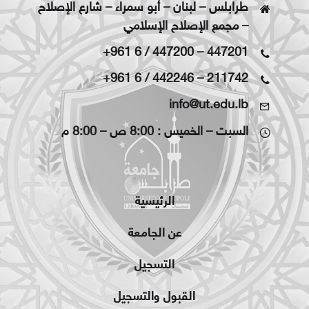
طرابلس – لبنان – أبو سمراء – شارع الإصلاح
– مجمع الإصلاح الإسلامي
+961 6 / 447200
–
447201
+961 6 / 442246
–
211742
info@ut.edu.lb
السبت – الخميس : 8:00 ص – 8:00 م
الرئيسية
عن الجامعة
التسجيل
القبول والتسجيل