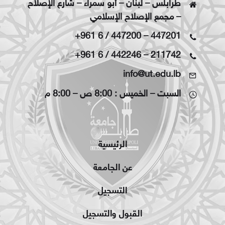
طرابلس – لبنان – أبو سمراء – شارع الإصلاح
– مجمع الإصلاح الإسلامي
+961 6 / 447200
–
447201
+961 6 / 442246
–
211742
info@ut.edu.lb
السبت – الخميس : 8:00 ص – 8:00 م
الرئيسية
عن الجامعة
التسجيل
القبول والتسجيل