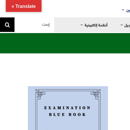
Translate »
ن
البحث
جيل
أنظمة إلكترونية
عن:
يد
ضانية
تدائية
خاصة
ياضية