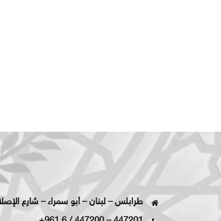
طرابلس – لبنان – أبو سمراء – شارع الإصل