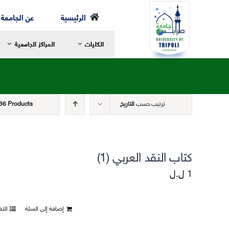
Ski
الرئيسية
عن الجامعة
t
الكليات
المراكز الجامعية
conten
ترتيب حسب
التاريخ
36 Products
رسالة العميد
ر
مرحلة الإجازة
ا
الخطة الدراسية
ا
كتاب النقد العربي (1)
مرحلة الماجستير
ع
1
ل.ل
مرحلة الدكتوراه
ا
الهيئة الأكاديمية
ا
إضافة إلى السلة
الت
الهيكل التنظيمي لكلية الشريعة
ا
التعليم والتعلم