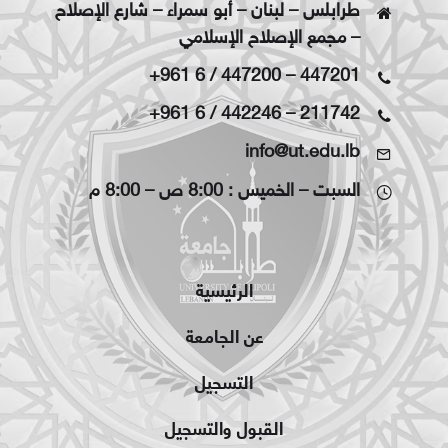
طرابلس – لبنان – أبو سمراء – شارع الإصلاح
– مجمع الإصلاح الإسلامي
+961 6 / 447200
–
447201
+961 6 / 442246
–
211742
info@ut.edu.lb
السبت – الخميس : 8:00 ص – 8:00 م
الرئيسية
عن الجامعة
التسجيل
القبول والتسجيل