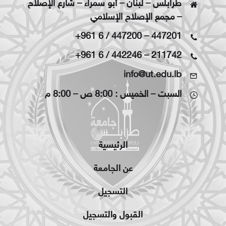
طرابلس – لبنان – أبو سمراء – شارع الإصلاح
– مجمع الإصلاح الإسلامي
+961 6 / 447200
–
447201
+961 6 / 442246
–
211742
info@ut.edu.lb
السبت – الخميس : 8:00 ص – 8:00 م
الرئيسية
عن الجامعة
التسجيل
القبول والتسجيل