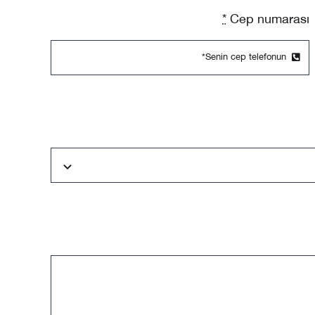
*
Cep numarası