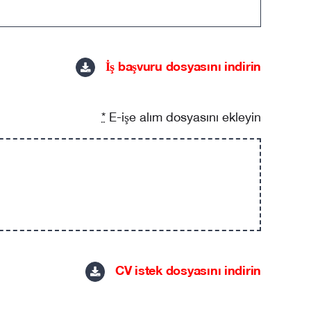
İş başvuru dosyasını indirin
*
E-işe alım dosyasını ekleyin
CV istek dosyasını indirin