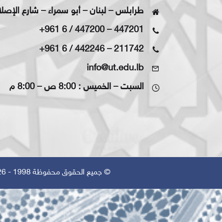
طرابلس – لبنان – أبو سمراء – شارع الإصل
+961 6 / 447200
–
447201
+961 6 / 442246
–
211742
info@ut.edu.lb
السبت – الخميس : 8:00 ص – 8:00 م
© جميع الحقوق محفوظة 1998 - 2026 | تم التصميم بواسطة