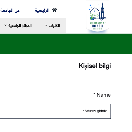
Ski
الرئيسية
عن الجامعة
t
الكليات
المراكز الجامعية
conten
Kişisel bilgi
رسالة العميد
ر
مرحلة الإجازة
ا
الخطة الدراسية
ا
*
Name
مرحلة الماجستير
ع
مرحلة الدكتوراه
ا
الهيئة الأكاديمية
ا
الهيكل التنظيمي لكلية الشريعة
ا
التعليم والتعلم