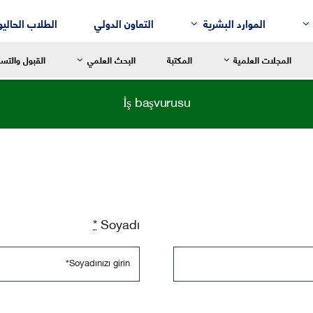
الموارد البشرية
التعاون الدولي
الطلاب الحاليو
المجلات العلمية
المكتبة
البحث العلمي
القبول والتس
İş başvurusu
سالة العميد
رسالة العميد
رسالة العم
للغة العربية وآدابها
قسم إدارة الأعمال
التربية الح
لنقد الأدبي
قسم التسويق
التربية الاب
*
Soyadı
لم النفس
قسم المحاسبة
التربية ال
لتاريخ
قسم نُظُم المعلومات الإدارية
التربية الر
لفلسفة
لترجمة