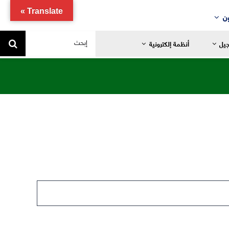
Translate »
ن
البحث
جيل
أنظمة إلكترونية
عن:
يد
ضانية
تدائية
خاصة
ياضية