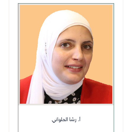
أ. رشا الحلواني