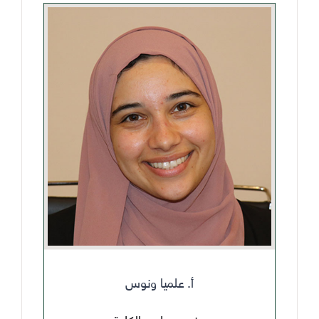
أ. علميا ونوس