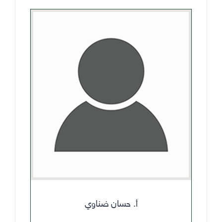
أ. حسان ضناوي