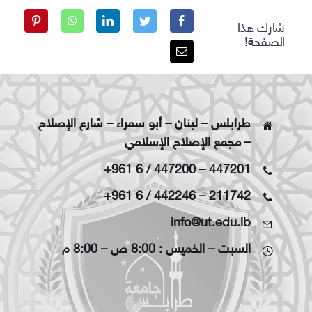
شارك هذا
الصفحة!
طرابلس – لبنان – أبو سمراء – شارع الإصلاح
– مجمع الإصلاح الإسلامي
+961 6 / 447200
–
447201
+961 6 / 442246
–
211742
info@ut.edu.lb
السبت – الخميس : 8:00 ص – 8:00 م