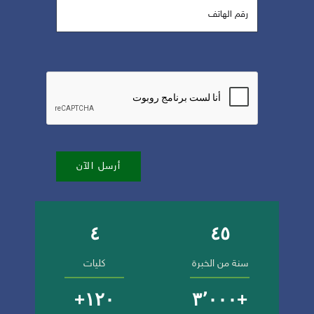
أرسل الآن
٤
٤٥
أرقام وإنجازات الجامعة
سنة من الخبرة
كليات
١٢٠+
+٣٬٠٠٠