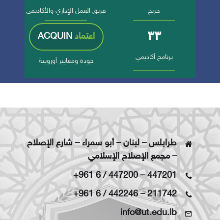
خريج
فريق العمل الإداري والأكاديمي
٣٣
اعتماد
ACQUIN
برنامج أكاديمي
جودة ومعايير أوروبية
طرابلس – لبنان – أبو سمراء – شارع الإصلاح
– مجمع الإصلاح الإسلامي
+961 6 / 447200
–
447201
+961 6 / 442246
–
211742
info@ut.edu.lb