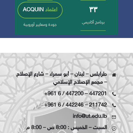
٣٣
اعتماد
ACQUIN
برنامج أكاديمي
جودة ومعايير أوروبية
طرابلس – لبنان – أبو سمراء – شارع الإصلاح
– مجمع الإصلاح الإسلامي
+961 6 / 447200
–
447201
+961 6 / 442246
–
211742
info@ut.edu.lb
السبت – الخميس : 8:00 ص – 8:00 م