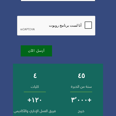
أرسل الآن
٤
٤٥
أرقام وإنجازات الجامعة
سنة من الخبرة
كليات
١٢٠+
+٣٬٠٠٠
خريج
فريق العمل الإداري والأكاديمي