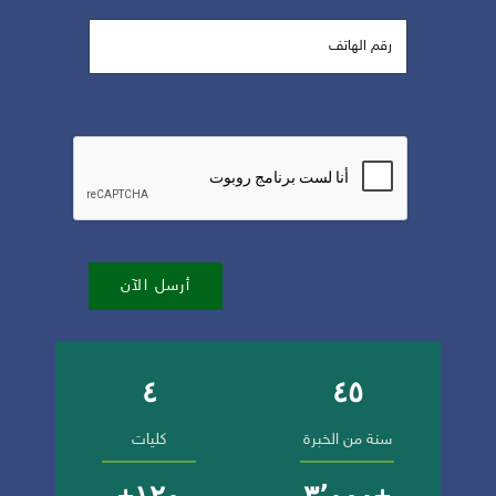
أرسل الآن
٤
٤٥
أرقام وإنجازات الجامعة
سنة من الخبرة
كليات
١٢٠+
+٣٬٠٠٠