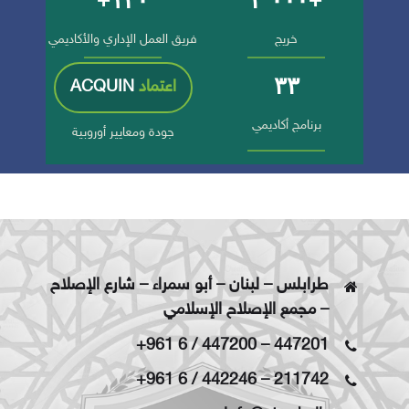
خريج
فريق العمل الإداري والأكاديمي
٣٣
اعتماد
ACQUIN
برنامج أكاديمي
جودة ومعايير أوروبية
طرابلس – لبنان – أبو سمراء – شارع الإصلاح
– مجمع الإصلاح الإسلامي
+961 6 / 447200
–
447201
+961 6 / 442246
–
211742