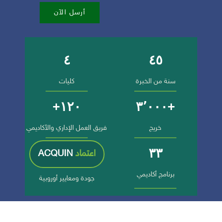
أرسل الآن
٤
٤٥
أرقام وإنجازات الجامعة
سنة من الخبرة
كليات
١٢٠+
+٣٬٠٠٠
خريج
فريق العمل الإداري والأكاديمي
٣٣
اعتماد
ACQUIN
برنامج أكاديمي
جودة ومعايير أوروبية