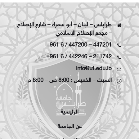
طرابلس – لبنان – أبو سمراء – شارع الإصلاح
– مجمع الإصلاح الإسلامي
+961 6 / 447200
–
447201
+961 6 / 442246
–
211742
info@ut.edu.lb
السبت – الخميس : 8:00 ص – 8:00 م
الرئيسية
عن الجامعة