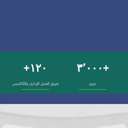
١٢٠+
+٣٬٠٠٠
خريج
فريق العمل الإداري والأكاديمي