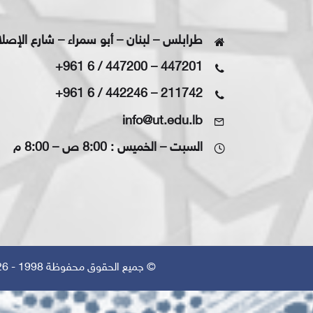
طرابلس – لبنان – أبو سمراء – شارع الإصل
+961 6 / 447200
–
447201
+961 6 / 442246
–
211742
info@ut.edu.lb
السبت – الخميس : 8:00 ص – 8:00 م
© جميع الحقوق محفوظة 1998 - 2026 | تم التصميم بواسطة