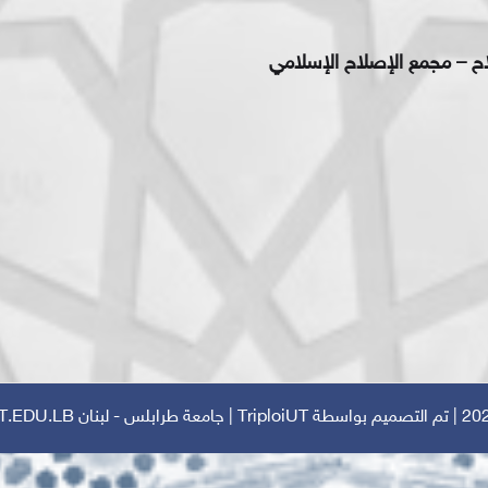
اح – مجمع الإصلاح الإسلامي
TriploiUT
| جامعة طرابلس - لبنان
T.EDU.LB