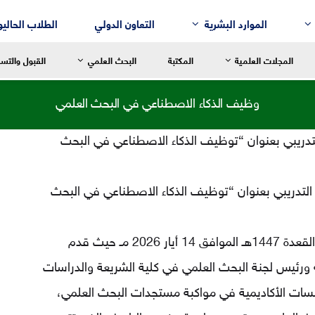
الموارد البشرية
التعاون الدولي
الطلاب الحاليو
المجلات العلمية
المكتبة
البحث العلمي
القبول والتس
وظيف الذكاء الاصطناعي في البحث العلمي
التدريبي بعنوان “توظيف الذكاء الاصطناعي في البحث
سالة العميد
رسالة العميد
رسالة العم
للغة العربية وآدابها
قسم إدارة الأعمال
ج التدريبي بعنوان “توظيف الذكاء الاصطناعي في البحث
التربية الح
لنقد الأدبي
قسم التسويق
التربية الاب
لم النفس
قسم المحاسبة
التربية ال
وذلك عبر منصة زووم Zoom يوم الخميس 27 ذي القعدة 1447هـ الموافق 14 أيار 2026 مـ حيث قدم
لتاريخ
قسم نُظُم المعلومات الإدارية
التربية الر
 ورئيس لجنة البحث العلمي في كلية الشريعة والدراسات
لفلسفة
لترجمة
سات الأكاديمية في مواكبة مستجدات البحث العلمي،