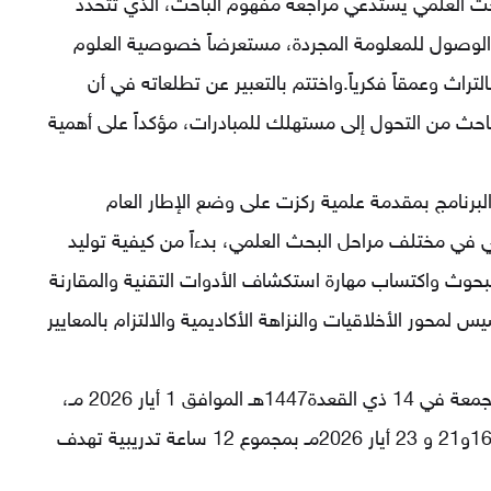
حث العلمي يستدعي مراجعة مفهوم الباحث، الذي تتحدد
 الوصول للمعلومة المجردة، مستعرضاً خصوصية العلوم
التراث وعمقاً فكرياً.واختتم بالتعبير عن تطلعاته في أن
الباحث من التحول إلى مستهلك للمبادرات، مؤكداً على أهمية
البرنامج بمقدمة علمية ركزت على وضع الإطار العام
 في مختلف مراحل البحث العلمي، بدءاً من كيفية توليد
البحوث واكتساب مهارة استكشاف الأدوات التقنية والمقارنة
س لمحور الأخلاقيات والنزاهة الأكاديمية والالتزام بالمعايير
وسبق الافتتاح تنظيم ندوة تعريفية بالبرنامج يوم الجمعة في 14 ذي القعدة1447هـ الموافق 1 أيار 2026 مـ،
وتجدر الإشارة إلى أن البرنامج يمتد على 4 أيام 14و 16و21 و 23 أيار 2026مـ بمجموع 12 ساعة تدريبية تهدف