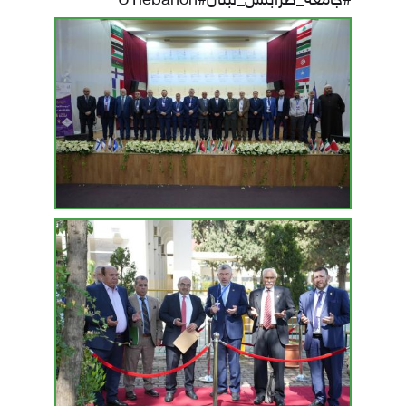
#جامعة_طرابلس_لبنان
#UTlebanon