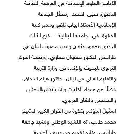
الآداب والعلوم الإنسانية في الجامعة اللبنانية
الدكتورة سهى الصمد، وممثّل الجماعة
الإسلامية الأستاذ إيهاب نافع، ومدير كلية
الحقوق في الجامعة اللبنانية – الفرع الثالث
الدكتور محمود عثمان ومدير مصرف لبنان في
طرابلس الدكتور صفوان ضناوي، ورئيسة المركز
التربوي للبحوث والإنماء في وزارة التربية
والتعليم العالي في لبنان الدكتور هيام اسحاق،
فضلًا عن عمداء الكليات والأساتذة والباحثين
والمهتمين بالشأن التربوي.
استُهلّ المؤتمر بتلاوة من القرآن الكريم للشيخ
محمد طالب، ثم النشيد الوطني ونشيد جامعة
طرابلس، وتلاه تقديم من عريف الجلسة