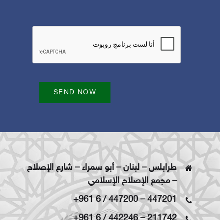
SEND NOW
طرابلس – لبنان – أبو سمراء – شارع الإصلاح
– مجمع الإصلاح الإسلامي
+961 6 / 447200
–
447201
+961 6 / 442246
–
211742