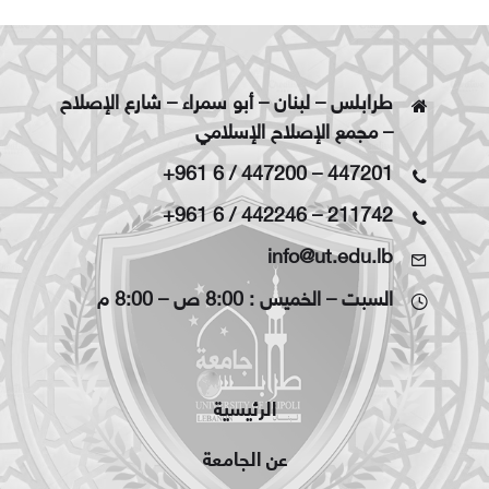
طرابلس – لبنان – أبو سمراء – شارع الإصلاح
– مجمع الإصلاح الإسلامي
+961 6 / 447200
–
447201
+961 6 / 442246
–
211742
info@ut.edu.lb
السبت – الخميس : 8:00 ص – 8:00 م
الرئيسية
عن الجامعة