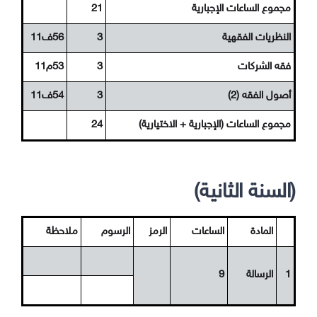
مجموع الساعات الإجبارية
21
النظريات الفقهية
3
56ف11
فقه الشركات
3
53م11
أصول الفقه (2)
3
54ف11
مجموع الساعات (الإجبارية + الاختيارية)
24
(السنة الثانية)
المادة
الساعات
الرمز
الرسوم
ملاحظة
1
الرسالة
9