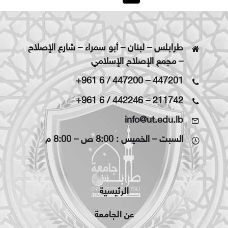
طرابلس – لبنان – أبو سمراء – شارع الإصلاح
– مجمع الإصلاح الإسلامي
+961 6 / 447200
–
447201
+961 6 / 442246
–
211742
info@ut.edu.lb
السبت – الخميس : 8:00 ص – 8:00 م
الرئيسية
عن الجامعة