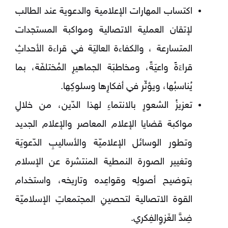
اكتساب المهارات الإعلامية والدعوية عند الطالب
لإتقان العملية الاتصالية ومواكبة المستجدات
المتسارعة ، والكفاءة العاليَة في قراءة الأحداثِ
قراءَةً واعيَةً، ومخاطبَة الجماهيرِ المُختلفَة، بما
يُناسبُها، ويؤثّر في أفكارِها وسلوكِها.
تعزيزُ الشعورِ بالانتماءِ لهذا الدّين، من خلالِ
مواكبة قضايا الإعلام المعاصر والإعلام الجديد
وتطور الوسائل الإعلاميّة والأساليبِ الدّعويَة
وتغيير الصورة النمطية المنتشرة عن الإسلام
بتوضيح أصولِه وقواعِده وتاريخه، واستخدام
القوة الاتصالية لتحصينِ المجتمعاتِ الإسلاميّة
ضِدَّ الغَزوِ
الفِكري.