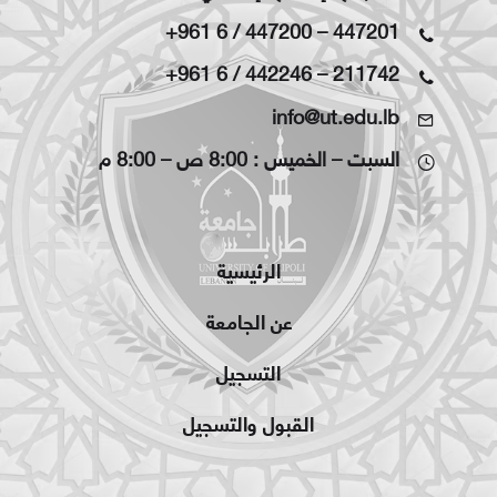
+961 6 / 447200
–
447201
+961 6 / 442246
–
211742
info@ut.edu.lb
السبت – الخميس : 8:00 ص – 8:00 م
الرئيسية
عن الجامعة
التسجيل
القبول والتسجيل