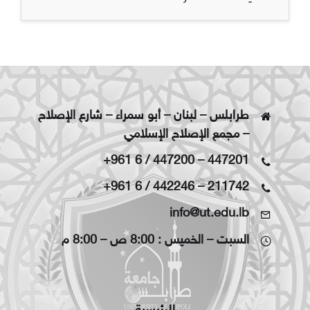
طرابلس – لبنان – أبو سمراء – شارع الإصلاح
– مجمع الإصلاح الإسلامي
+961 6 / 447200
–
447201
+961 6 / 442246
–
211742
info@ut.edu.lb
السبت – الخميس : 8:00 ص – 8:00 م
الرئيسية