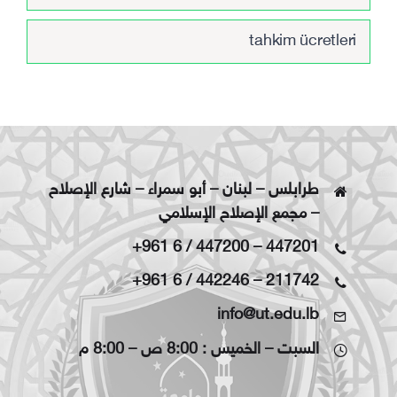
tahkim ücretleri
طرابلس – لبنان – أبو سمراء – شارع الإصلاح
– مجمع الإصلاح الإسلامي
+961 6 / 447200
–
447201
+961 6 / 442246
–
211742
info@ut.edu.lb
السبت – الخميس : 8:00 ص – 8:00 م