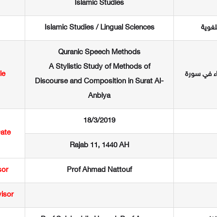
Islamic Studies
لغوية
Islamic Studies / Lingual Sciences
Quranic Speech Methods
A Stylistic Study of Methods of
اء في سورة
le
Discourse and Composition in Surat Al-
Anbiya
18/3/2019
Date
Rajab 11, 1440 AH
sor
Prof Ahmad Nattouf
isor