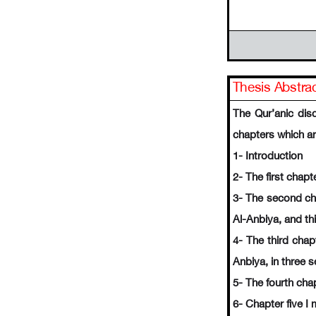
Thesis Abstra
The Qur’anic dis
chapters which ar
1- Introduction
2- The first chapt
3- The second cha
Al-Anbiya, and th
4- The third chap
Anbiya, in three s
5- The fourth cha
6- Chapter five I 