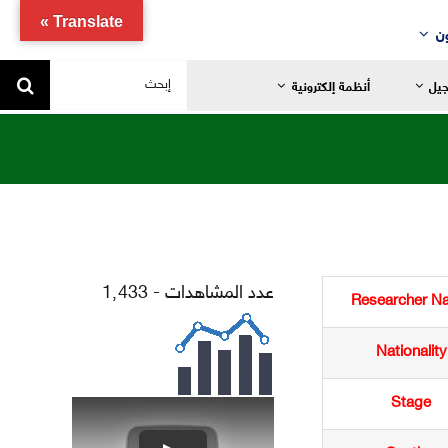
Translate »
ن
البحث
جيل
أنظمة إلكترونية
عن:
يد
ضانية
عدد المشاهدات - 1٬433
تدائية
Researcher N
خاصة
Nationality
ياضية
Stage