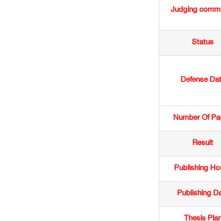
Judging commi
Status
Defense Da
Number Of Pa
Result
Publishing Ho
Publishing D
Thesis Pla