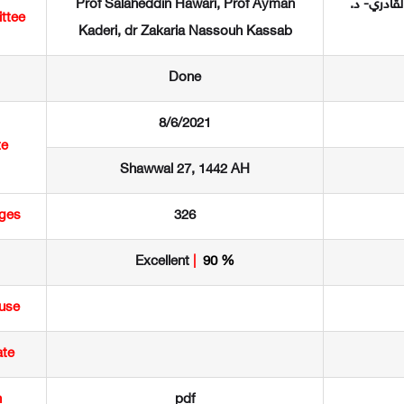
لقادري- د.
Prof Salaheddin Hawari, Prof Ayman
ttee
Kaderi, dr Zakaria Nassouh Kassab
Done
8/6/2021
te
Shawwal 27, 1442 AH
ges
326
Excellent
|
90
%
use
ate
n
pdf