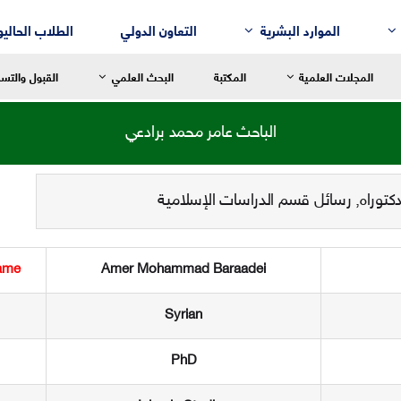
الموارد البشرية
التعاون الدولي
الطلاب الحاليو
المجلات العلمية
المكتبة
البحث العلمي
القبول والتس
الباحث عامر محمد برادعي
كتوراه
,
رسائل قسم الدراسات الإسلامية
سالة العميد
رسالة العميد
رسالة العم
للغة العربية وآدابها
قسم إدارة الأعمال
التربية الح
لنقد الأدبي
قسم التسويق
التربية الاب
ame
Amer Mohammad Baraadei
لم النفس
قسم المحاسبة
التربية ال
Syrian
لتاريخ
قسم نُظُم المعلومات الإدارية
التربية الر
لفلسفة
PhD
لترجمة