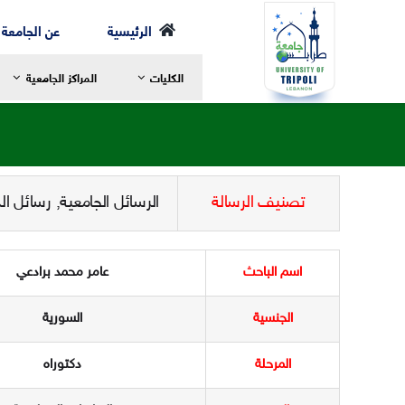
Ski
الرئيسية
عن الجامعة
t
الكليات
المراكز الجامعية
conten
تصنيف الرسالة
الرسائل الجامعية
,
رسائل الد
رسالة العميد
ر
مرحلة الإجازة
ا
الخطة الدراسية
ا
اسم الباحث
عامر محمد برادعي
مرحلة الماجستير
ع
الجنسية
السورية
مرحلة الدكتوراه
ا
الهيئة الأكاديمية
ا
المرحلة
دكتوراه
الهيكل التنظيمي لكلية الشريعة
ا
التعليم والتعلم