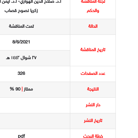
لجنة المناقشة
أ.د. صلاح الدين الهواري- أ.د. أيمن ا
والحكم
زكريا نصوح قصاب
الحالة
تمت المناقشة
8/6/2021
تاريخ المناقشة
٢٧ شوال ١٤٤٢ هـ
عدد الصفحات
326
النتيجة
ممتاز
|
90 %
دار النشر
تاريخ النشر
خطة البحث
pdf