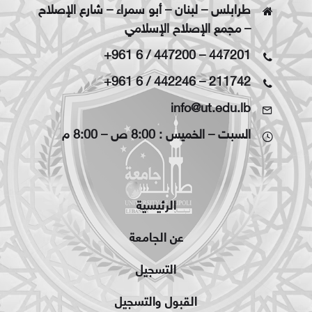
طرابلس – لبنان – أبو سمراء – شارع الإصلاح
– مجمع الإصلاح الإسلامي
+961 6 / 447200
–
447201
+961 6 / 442246
–
211742
info@ut.edu.lb
السبت – الخميس : 8:00 ص – 8:00 م
الرئيسية
عن الجامعة
التسجيل
القبول والتسجيل