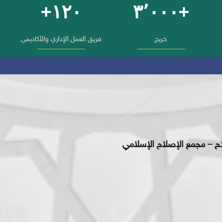
١٢٠+
+٣٬٠٠٠
خريج
فريق العمل الإداري والأكاديمي
اح – مجمع الإصلاح الإسلامي