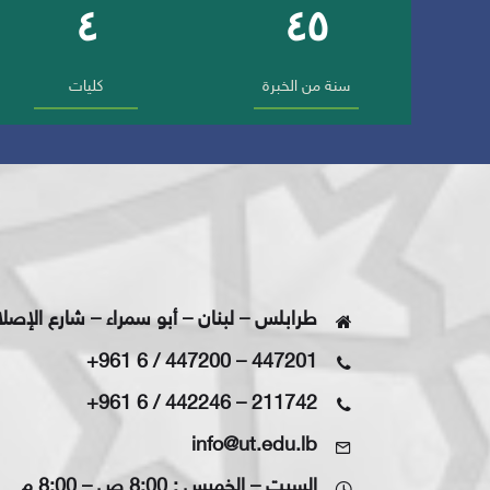
٤
٤٥
أرقام وإنجازات الجامعة
سنة من الخبرة
كليات
طرابلس – لبنان – أبو سمراء – شارع الإصل
+961 6 / 447200
–
447201
+961 6 / 442246
–
211742
info@ut.edu.lb
السبت – الخميس : 8:00 ص – 8:00 م