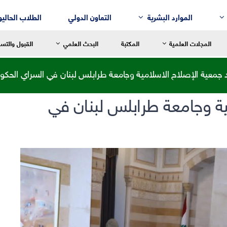
الموارد البشرية
التعاون الدولي
الطلاب الحاليو
المجلات العلمية
المكتبة
البحث العلمي
القبول والتس
 جمعية الإصلاح الاسلامية وجامعة طرابلس لبنان في السراي الحكو
ية وجامعة طرابلس لبنان في
سالة العميد
رسالة العميد
رسالة العم
للغة العربية وآدابها
قسم إدارة الأعمال
التربية الح
لنقد الأدبي
قسم التسويق
التربية الاب
لم النفس
قسم المحاسبة
التربية ال
لتاريخ
قسم نُظُم المعلومات الإدارية
التربية الر
لفلسفة
لترجمة