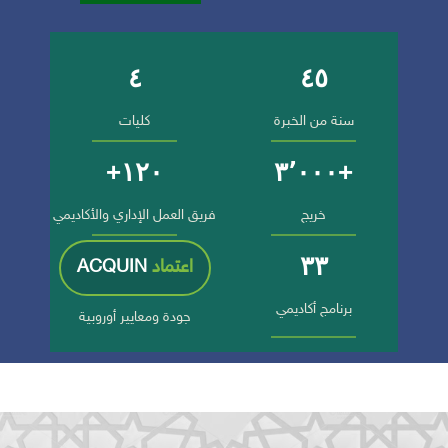
٤
٤٥
أرقام وإنجازات الجامعة
سنة من الخبرة
كليات
١٢٠+
+٣٬٠٠٠
خريج
فريق العمل الإداري والأكاديمي
٣٣
اعتماد
ACQUIN
برنامج أكاديمي
جودة ومعايير أوروبية