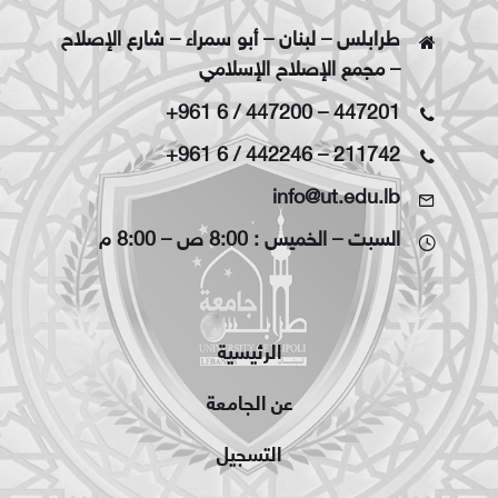
طرابلس – لبنان – أبو سمراء – شارع الإصلاح
– مجمع الإصلاح الإسلامي
+961 6 / 447200
–
447201
+961 6 / 442246
–
211742
info@ut.edu.lb
السبت – الخميس : 8:00 ص – 8:00 م
الرئيسية
عن الجامعة
التسجيل