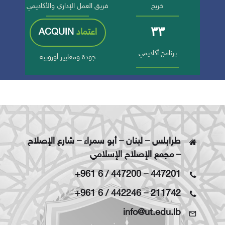
خريج
فريق العمل الإداري والأكاديمي
٣٣
اعتماد
ACQUIN
برنامج أكاديمي
جودة ومعايير أوروبية
طرابلس – لبنان – أبو سمراء – شارع الإصلاح
– مجمع الإصلاح الإسلامي
+961 6 / 447200
–
447201
+961 6 / 442246
–
211742
info@ut.edu.lb