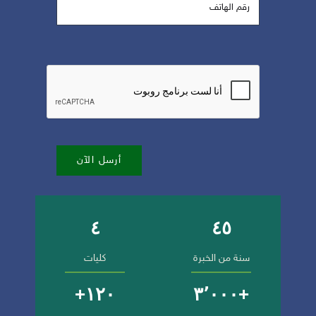
أرسل الآن
٤
٤٥
أرقام وإنجازات الجامعة
سنة من الخبرة
كليات
١٢٠+
+٣٬٠٠٠