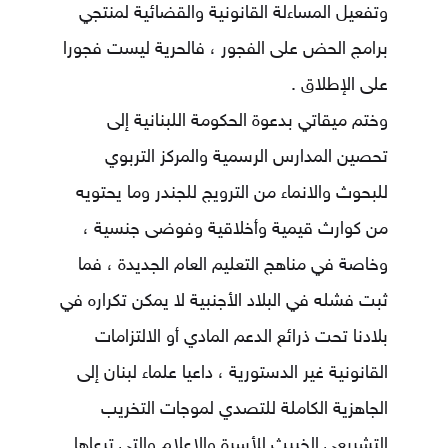
وتفعيل المساءلة القانونية والقضائية لمنتجي
برامج الحض على الفجور ، فالحرية ليست فجورا
على الإطلاق .
وختم ميقاتي بدعوة الحكومة اللبنانية إلى
تحصين المدارس الرسمية والمركز التربوي
للبحوث والانماء من الترويج للجندر وما يحتويه
من كوارث قيمية وأخلاقية وفوضى جنسية ،
وخاصة في مناهج التعليم العام الجديدة ، فما
ثبت فشله في البلاد الأجنبية لا يمكن تكراره في
بلادنا تحت ذرائع الدعم المادي أو الالتزامات
القانونية غير الدستورية ، داعيا علماء لبنان إلى
الجاهزية الكاملة للتصدي لموجات التخريب
التشريعي الخبيث للأسرة والإعلام والتي ترعاها