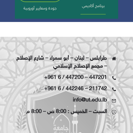
برنامج أكاديمي
جودة ومعايير أوروبية
طرابلس – لبنان – أبو سمراء – شارع الإصلاح
– مجمع الإصلاح الإسلامي
+961 6 / 447200
–
447201
+961 6 / 442246
–
211742
info@ut.edu.lb
السبت – الخميس : 8:00 ص – 8:00 م