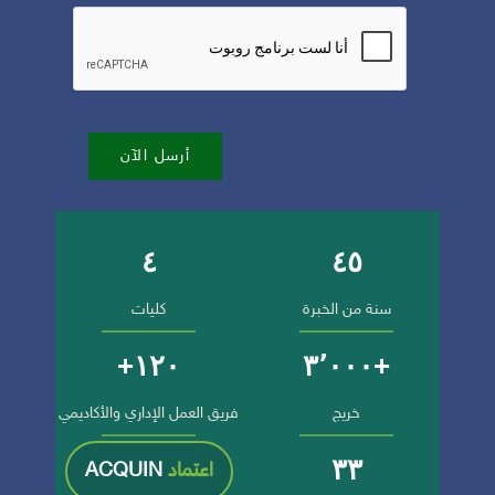
أرسل الآن
٤
٤٥
أرقام وإنجازات الجامعة
سنة من الخبرة
كليات
١٢٠+
+٣٬٠٠٠
خريج
فريق العمل الإداري والأكاديمي
٣٣
اعتماد
ACQUIN