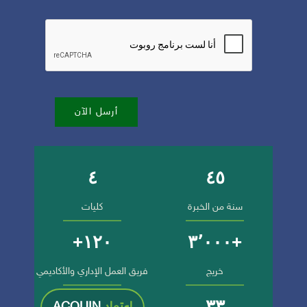
أرسل الآن
٤
٤٥
أرقام وإنجازات الجامعة
سنة من الخبرة
كليات
١٢٠+
+٣٬٠٠٠
خريج
فريق العمل الإداري والأكاديمي
٣٣