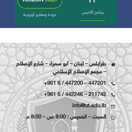
اعتماد
ACQUIN
برنامج أكاديمي
جودة ومعايير أوروبية
طرابلس – لبنان – أبو سمراء – شارع الإصلاح
– مجمع الإصلاح الإسلامي
+961 6 / 447200
–
447201
+961 6 / 442246
–
211742
info@ut.edu.lb
السبت – الخميس : 8:00 ص – 8:00 م