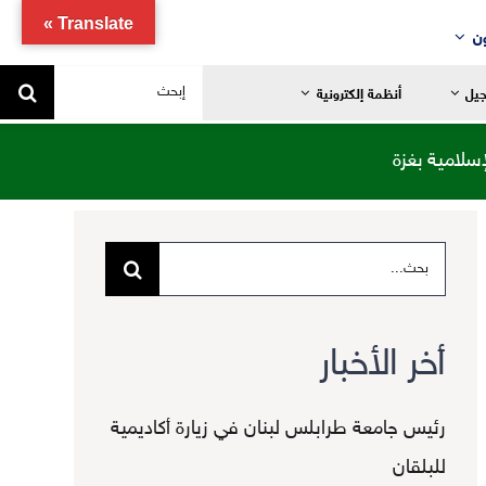
Translate »
ن
البحث
جيل
أنظمة إلكترونية
عن:
إسلامية بغزة
البحث
يد
ضانية
عن:
تدائية
أخر الأخبار
خاصة
ياضية
رئيس جامعة طرابلس لبنان في زيارة أكاديمية
للبلقان