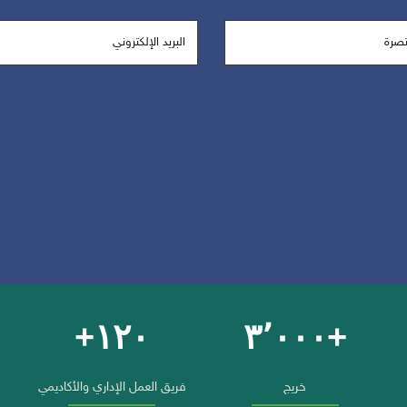
١٢٠+
+٣٬٠٠٠
خريج
فريق العمل الإداري والأكاديمي