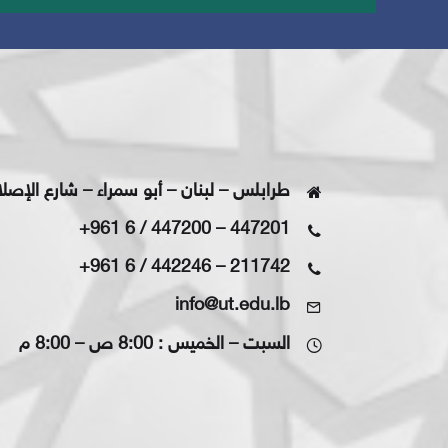
طرابلس – لبنان – أبو سمراء – شارع الإصل
+961 6 / 447200
–
447201
+961 6 / 442246
–
211742
info@ut.edu.lb
السبت – الخميس : 8:00 ص – 8:00 م