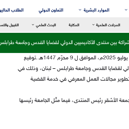
الموارد البشرية
التعاون الدولي
الطلاب الحاليو
المجلات العلمية
المكتبة
البحث العلمي
القبول والتس
راكة بين منتدى الأكاديميين الدولي لقضايا القدس وجامعة طرابلس 
بعون الله تعالى وتوفيقه تم عصر أمس الجمعة 4 يوليو 2025م، الموافق ل 9 محرّم 1447هـ .توقيع
دولي لقضايا القدس وجامعة طرابلس – لبنان، وذلك في
سالة العميد
رسالة العميد
رسالة العم
للغة العربية وآدابها
قسم إدارة الأعمال
التربية الح
 وتطوير مجالات العمل المعرفي في خدمة القضية
لنقد الأدبي
قسم التسويق
التربية الاب
لم النفس
قسم المحاسبة
التربية ال
معة الأشقر رئيس المنتدى، فيما مثّل الجامعة رئيسها
لتاريخ
قسم نُظُم المعلومات الإدارية
التربية الر
لفلسفة
لترجمة