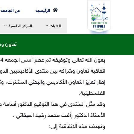
Ski
الرئيسية
عن الجامعة
t
الكليات
المراكز الجامعية
conten
تعاون وش
اتفاقية تعاون وشراكة بين منتدى الأكاديميين ال
رسالة العميد
ر
مرحلة الإجازة
ا
إطار تعزيز التعاون الأكاديمي والبحثي المشترك،
الخطة الدراسية
ا
الفلسطينية.
مرحلة الماجستير
ع
وقد مثّل المنتدى في هذا التوقيع الدكتور أسامة ج
مرحلة الدكتوراه
ا
الهيئة الأكاديمية
ا
الأستاذ الدكتور رأفت محمد رشيد الميقاتي .
الهيكل التنظيمي لكلية الشريعة
ا
وتهدف هذه الاتفاقية إلى:
التعليم والتعلم