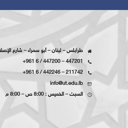
طرابلس – لبنان – أبو سمراء – شارع الإصل
+961 6 / 447200
–
447201
+961 6 / 442246
–
211742
info@ut.edu.lb
السبت – الخميس : 8:00 ص – 8:00 م