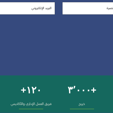
١٢٠+
+٣٬٠٠٠
خريج
فريق العمل الإداري والأكاديمي