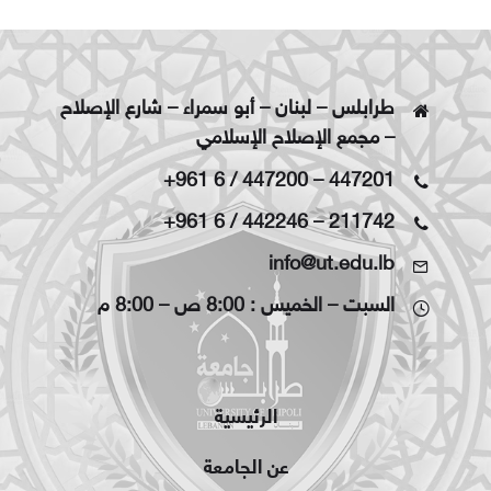
طرابلس – لبنان – أبو سمراء – شارع الإصلاح
– مجمع الإصلاح الإسلامي
+961 6 / 447200
–
447201
+961 6 / 442246
–
211742
info@ut.edu.lb
السبت – الخميس : 8:00 ص – 8:00 م
الرئيسية
عن الجامعة