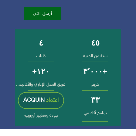
أرسل الآن
٤
٤٥
أرقام وإنجازات الجامعة
سنة من الخبرة
كليات
١٢٠+
+٣٬٠٠٠
خريج
فريق العمل الإداري والأكاديمي
٣٣
اعتماد
ACQUIN
برنامج أكاديمي
جودة ومعايير أوروبية