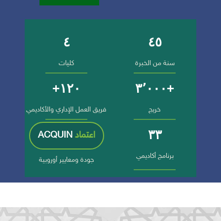
٤
٤٥
أرقام وإنجازات الجامعة
سنة من الخبرة
كليات
١٢٠+
+٣٬٠٠٠
خريج
فريق العمل الإداري والأكاديمي
٣٣
اعتماد
ACQUIN
برنامج أكاديمي
جودة ومعايير أوروبية