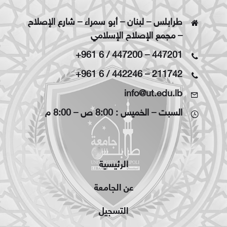
طرابلس – لبنان – أبو سمراء – شارع الإصلاح
– مجمع الإصلاح الإسلامي
+961 6 / 447200
–
447201
+961 6 / 442246
–
211742
info@ut.edu.lb
السبت – الخميس : 8:00 ص – 8:00 م
الرئيسية
عن الجامعة
التسجيل