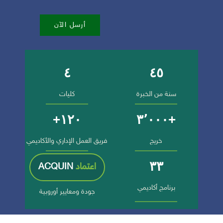
أرسل الآن
٤
٤٥
أرقام وإنجازات الجامعة
سنة من الخبرة
كليات
١٢٠+
+٣٬٠٠٠
خريج
فريق العمل الإداري والأكاديمي
٣٣
اعتماد
ACQUIN
برنامج أكاديمي
جودة ومعايير أوروبية