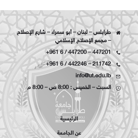
طرابلس – لبنان – أبو سمراء – شارع الإصلاح
– مجمع الإصلاح الإسلامي
+961 6 / 447200
–
447201
+961 6 / 442246
–
211742
info@ut.edu.lb
السبت – الخميس : 8:00 ص – 8:00 م
الرئيسية
عن الجامعة