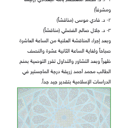
١- أ. د. محمد المعتصم بالله البغدادي (رئيساً
ومشرفاً)
٢- د. فادي موسى (مناقشاً)
٣- د. جلال صالح الفضلي (مناقشاً)
وبعد إجراء المناقشة العلنية من الساعة العاشرة
صباحاً ولغاية الساعة الثانية عشرة والنصف
ظهراً وبعد التشاور والتداول تقرر التوصية بمنح
الطالب محمد أحمد زريقة درجة الماجستير في
الدراسات الإسلامية بتقدير جيد جداً.