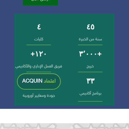
٤
٤٥
أرقام وإنجازات الجامعة
سنة من الخبرة
كليات
١٢٠+
+٣٬٠٠٠
خريج
فريق العمل الإداري والأكاديمي
٣٣
اعتماد
ACQUIN
برنامج أكاديمي
جودة ومعايير أوروبية