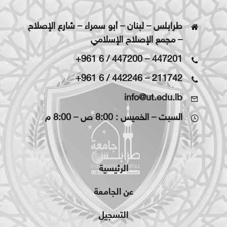
طرابلس – لبنان – أبو سمراء – شارع الإصلاح
– مجمع الإصلاح الإسلامي
+961 6 / 447200
–
447201
+961 6 / 442246
–
211742
info@ut.edu.lb
السبت – الخميس : 8:00 ص – 8:00 م
الرئيسية
عن الجامعة
التسجيل