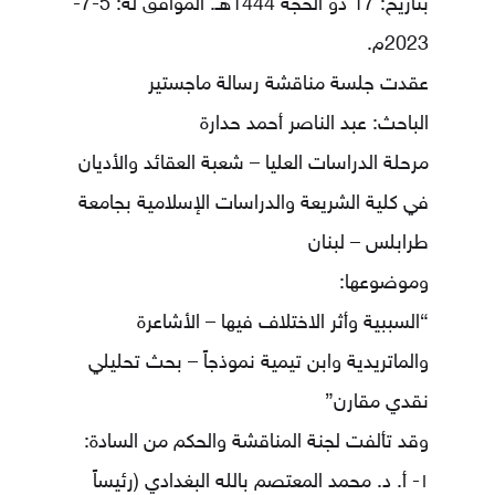
بتاريخ: 17 ذو الحجة 1444هـ. الموافق له: 5-7-
2023م.
عقدت جلسة مناقشة رسالة ماجستير
الباحث: عبد الناصر أحمد حدارة
مرحلة الدراسات العليا – شعبة العقائد والأديان
في كلية الشريعة والدراسات الإسلامية بجامعة
طرابلس – لبنان
وموضوعها:
“السببية وأثر الاختلاف فيها – الأشاعرة
والماتريدية وابن تيمية نموذجاً – بحث تحليلي
نقدي مقارن”
وقد تألفت لجنة المناقشة والحكم من السادة:
١- أ. د. محمد المعتصم بالله البغدادي (رئيساً