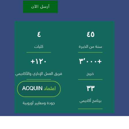
أرسل الآن
٤
٤٥
أرقام وإنجازات الجامعة
سنة من الخبرة
كليات
١٢٠+
+٣٬٠٠٠
خريج
فريق العمل الإداري والأكاديمي
٣٣
اعتماد
ACQUIN
برنامج أكاديمي
جودة ومعايير أوروبية