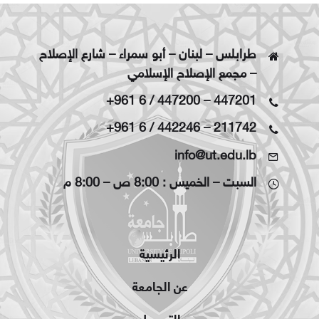
طرابلس – لبنان – أبو سمراء – شارع الإصلاح
– مجمع الإصلاح الإسلامي
+961 6 / 447200
–
447201
+961 6 / 442246
–
211742
info@ut.edu.lb
السبت – الخميس : 8:00 ص – 8:00 م
الرئيسية
عن الجامعة
التسجيل