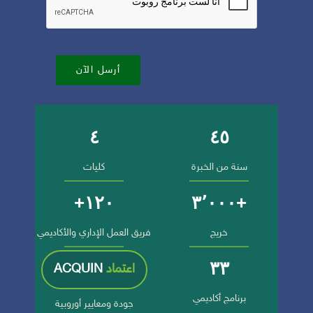
أرسل الآن
٤
٤٥
أرقام وإنجازات الجامعة
سنة من الخبرة
كليات
١٢٠+
+٣٬٠٠٠
خريج
فريق العمل الإداري والأكاديمي
٣٣
اعتماد
ACQUIN
برنامج أكاديمي
جودة ومعايير أوروبية