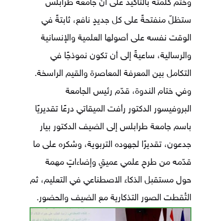
وختم كلمته بالتأكيد على أنّ جامعة طرابلس
ستظلّ منفتحةً على كل جديدٍ نافع، ثابتةً في
الوقت نفسه على أصولها العلمية والإنسانية
والرسالية، ساعيةً إلى أن تكون نموذجًا في
التكامل بين المعرفة المعاصرة والقيم الراسخة.
وفي ختام الندوة، قدّم رئيس الجامعة
البروفيسور الدكتور رأفت الميقاتي درعًا تقديريًا
باسم جامعة طرابلس إلى الضيف الدكتور بيار
جدعون، تقديرًا لجهوده التربوية، وشكره على ما
قدّمه من طرحٍ علمي عميقٍ وإضاءاتٍ مهمة
حول مستقبل الذكاء الاصطناعي في التعليم، ثم
التُقطت الصور التذكارية مع الضيف والحضور.