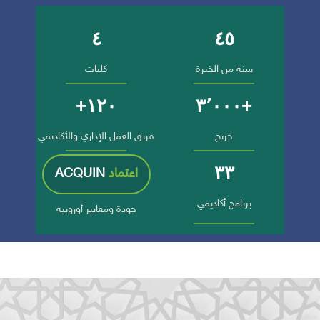
٤
٤٥
أرقام وإنجازات الجامعة
سنة من الخبرة
كليات
١٢٠+
+٣٬٠٠٠
خريج
فريق العمل الإداري والأكاديمي
٣٣
اعتماد
ACQUIN
برنامج أكاديمي
جودة ومعايير أوروبية