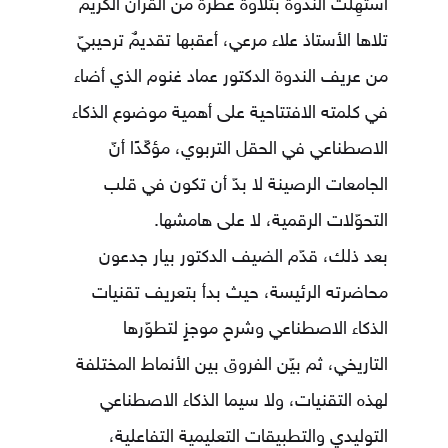
استُهِلّت الندوة بتلاوة عطرة من القرآن الكريم
تلاها الأستاذ علاء مرعي، أعقبها تقديمٌ ترحيبيّ
من عريف الندوة الدكتور عماد غنوم الذي أضاء
في كلمته الافتتاحية على أهمية موضوع الذكاء
الاصطناعي في الحقل التربوي، مؤكّدًا أنّ
الجامعات الرصينة لا بدّ أن تكون في قلب
التحوّلات الرقمية، لا على هامشها.
بعد ذلك، قدّم الضيف الدكتور بيار جدعون
محاضرته الرئيسة، حيث بدأ بتعريف تقنيات
الذكاء الاصطناعي وشرحٍ موجزٍ لتطوّرها
التاريخي، ثم بيّن الفروق بين الأنماط المختلفة
لهذه التقنيات، ولا سيما الذكاء الاصطناعي
التوليدي والتطبيقات التعليمية التفاعلية،