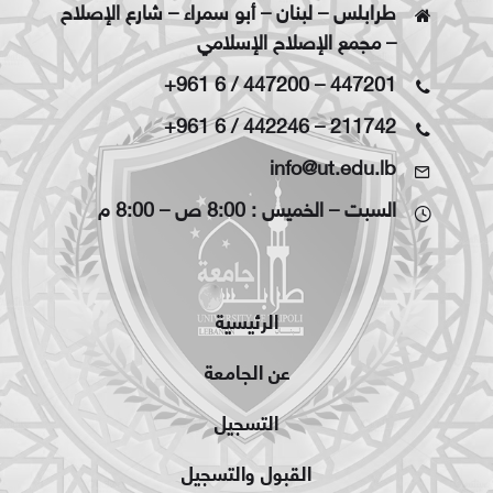
طرابلس – لبنان – أبو سمراء – شارع الإصلاح
– مجمع الإصلاح الإسلامي
+961 6 / 447200
–
447201
+961 6 / 442246
–
211742
info@ut.edu.lb
السبت – الخميس : 8:00 ص – 8:00 م
الرئيسية
عن الجامعة
التسجيل
القبول والتسجيل