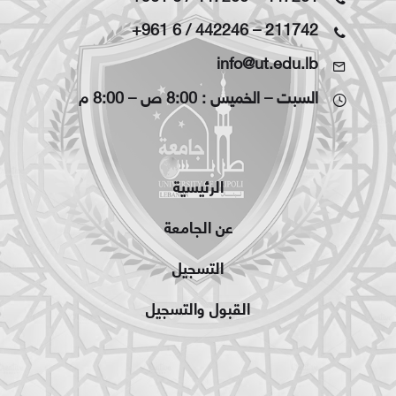
+961 6 / 442246
–
211742
info@ut.edu.lb
السبت – الخميس : 8:00 ص – 8:00 م
الرئيسية
عن الجامعة
التسجيل
القبول والتسجيل