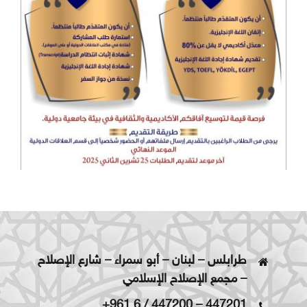
طرابلس – لبنان – أبو سمراء – شارع الإصلاح
– مجمع الإصلاح الإسلامي
+961 6 / 447200
–
447201